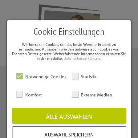
Cookie Einstellungen
Wir benutzen Cookies, um das beste Website-Erlebnis zu
ermöglichen. Außerdem werden teilweise auch Cookies von
Diensten Dritter gesetzt. Weiterführende Informationen erhalten Sie
in der medatixx
Datenschutzerklärung
.
Notwendige Cookies
Statistik
Mitmachen lohnt sich!
Komfort
Externe Medien
Empfehlen Sie uns eine Praxis, die im Rahmen dieser
ALLE AUSWÄHLEN
Aktion zu einem Softwarepflegevertrag für unsere
Programme medatixx oder psyx führt. Als Dankeschön
können Sie sich eine tolle Prämie auswählen:
AUSWAHL SPEICHERN
Erlebnisgutschein von Jochen Schweizer